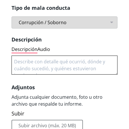
Salud pública
Seguridad de las redes y los sistemas de
Tipo de mala conducta
información
Seguridad alimentaria
Seguridad en el transporte
Seguridad de los productos
Descripción
Acoso sexual
Acoso laboral
Descripción
Audio
Propiedad intelectual
Adjuntos
Adjunta cualquier documento, foto u otro
archivo que respalde tu informe.
Subir
Subir archivo (máx. 20 MB)