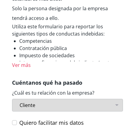
Solo la persona designada por la empresa
tendrá acceso a ello.
Utiliza este formulario para reportar los
siguientes tipos de conductas indebidas:
Competencias
Contratación pública
Impuesto de sociedades
Intereses financieros del sindicato (gastos,
Ver más
recaudación de ingresos y fondos)
Prevención del blanqueo de
Cuéntanos qué ha pasado
capitales/financiación de actividades
terroristas.
¿Cuál es tu relación con la empresa?
Protección contra las radiaciones y
seguridad nuclear
Protección del medioambiente
Protección del usuario
Quiero facilitar mis datos
Protección de datos personales y privacidad